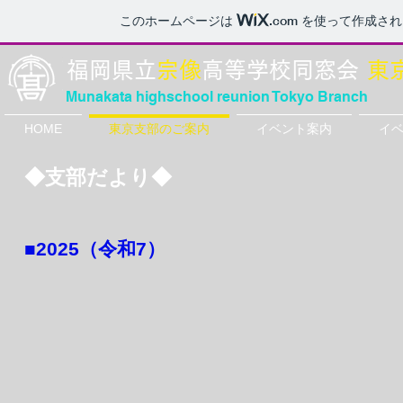
このホームページは
.com
を使って作成され
福
岡県立
宗像
高等学校同窓会
東
Munakata highschool reunion Tokyo Branch
HOME
東京支部のご案内
イベント案内
イ
◆支部だより◆
​■2025（令和7）